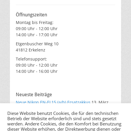
Öffnungszeiten
Montag bis Freitag:
09:00 Uhr - 12:00 Uhr
14:00 Uhr - 17:00 Uhr
Etgenbuscher Weg 10
41812 Erkelenz
Telefonsupport:
09:00 Uhr - 12:00 Uhr
14:00 Uhr - 16:00 Uhr
Neueste Beiträge
Neue Nikon EN-EL15 (a/b) Ersatzakkus
13. März
2019
Diese Website benutzt Cookies, die für den technischen
Akku für Gopro Hero5, Hero6 Black
25. Oktober
Betrieb der Website erforderlich sind und stets gesetzt
2017
werden. Andere Cookies, die den Komfort bei Benutzung
Bumper für Samsung Galaxy S8
25. April 2017
dieser Website erhöhen, der Direktwerbung dienen oder