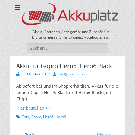
Akkus, Batterien, Ladegeräte und Zubehör für
Digitalkameras, Smartphones, Notebooks, etc.
Suche
nach:
Akku für Gopro Hero5, Hero6 Black
Veröffentlicht
Autor
25. Oktober 2017
info@akkuplatz.de
am
Ab sofort bei uns im Shop erhältlich. Akkus für die
neuen Gopro Hero5 Black und Hero6 Black (mit
Chip).
Hier bestellen >>
Schlagworte
Chip
,
Gopro
,
Hero5
,
Hero6
← Zurück
Weiter →