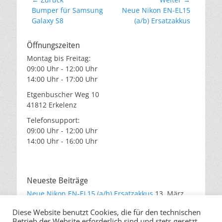
Beitragsnavigation
Vorheriger
Nächster
Bumper für Samsung
Neue Nikon EN-EL15
Beitrag:
Beitrag:
Galaxy S8
(a/b) Ersatzakkus
Öffnungszeiten
Montag bis Freitag:
09:00 Uhr - 12:00 Uhr
14:00 Uhr - 17:00 Uhr
Etgenbuscher Weg 10
41812 Erkelenz
Telefonsupport:
09:00 Uhr - 12:00 Uhr
14:00 Uhr - 16:00 Uhr
Neueste Beiträge
Neue Nikon EN-EL15 (a/b) Ersatzakkus
13. März
2019
Diese Website benutzt Cookies, die für den technischen
Akku für Gopro Hero5, Hero6 Black
25. Oktober
Betrieb der Website erforderlich sind und stets gesetzt