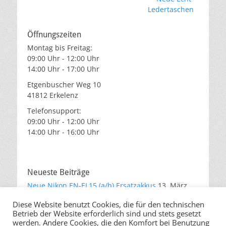
Beitrag:
Ledertaschen
Öffnungszeiten
Montag bis Freitag:
09:00 Uhr - 12:00 Uhr
14:00 Uhr - 17:00 Uhr
Etgenbuscher Weg 10
41812 Erkelenz
Telefonsupport:
09:00 Uhr - 12:00 Uhr
14:00 Uhr - 16:00 Uhr
Neueste Beiträge
Neue Nikon EN-EL15 (a/b) Ersatzakkus
13. März
2019
Diese Website benutzt Cookies, die für den technischen
Akku für Gopro Hero5, Hero6 Black
25. Oktober
Betrieb der Website erforderlich sind und stets gesetzt
2017
werden. Andere Cookies, die den Komfort bei Benutzung