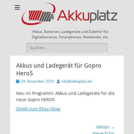
Akkus, Batterien, Ladegeräte und Zubehör für
Digitalkameras, Smartphones, Notebooks, etc.
Suche
nach:
Akkus und Ladegerät für Gopro
Hero5
Veröffentlicht
Autor
24. November 2016
info@akkuplatz.de
am
Neu im Programm: Akkus und Ladegeräte für die
neue Gopro HERO5
Direkt zum Ebay-Shop
Beitragsnavigation
Weiter →
Nächster
Neue Echt-