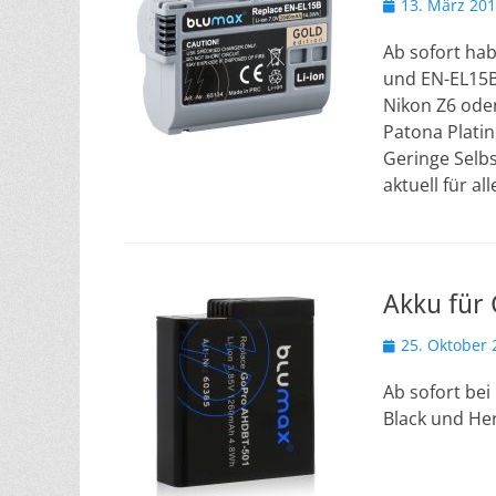
Veröffentlicht
13. März 20
am
Ab sofort hab
und EN-EL15B
Nikon Z6 ode
Patona Plati
Geringe Selb
aktuell für a
Akku für
Veröffentlicht
25. Oktober 
am
Ab sofort bei
Black und Her