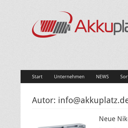
Primäres
Zum
Start
Unternehmen
NEWS
Sor
Inhalt
Menü
springen
Autor:
info@akkuplatz.d
Neue Nik